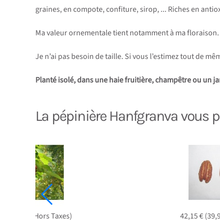
graines, en compote, confiture, sirop, ... Riches en ant
Ma valeur ornementale tient notamment à ma floraison. 
Je n’ai pas besoin de taille. Si vous l’estimez tout de m
Planté isolé, dans une haie fruitière, champêtre ou un ja
La pépinière Hanfgranva vous pr
95 € Hors Taxes)
42,15 € (39,95 € Ho